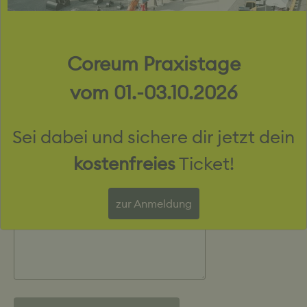
Von *
Stunden
:
Coreum Praxistage
Minutes
Bis *
vom 01.-03.10.2026
Stunden
:
Sei dabei und sichere dir jetzt dein
Minutes
Für welche Herausforderung brauchst du die richtige Lösung?
kostenfreies
Ticket!
zur Anmeldung