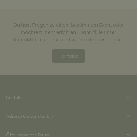
Du hast Fragen zu einem bestimmten Event oder
möchtest mehr erfahren? Dann fülle unser
Kontaktformular aus und wir melden uns bei dir.
Kontakt
Kontakt
Tel.: +49 (0) 615 860 840
Adresse Coreum GmbH
Mail: info@coreum.de
Kontaktformular
Helmut-Kiesel-Straße 2
Öffnungszeiten Forum
64589 Stockstadt / Rh.