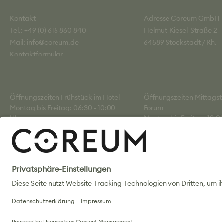
Kontakt
Adresse Coreum GmbH
Tel.: +49 (0) 615 860 840
Helmut-Kiesel-Straße 2
Mail: info@coreum.de
64589 Stockstadt / Rh.
Kontaktformular
Öffnungszeiten Frühstück im Hotel
Öffnungszeiten Mittagst
Montag bis Freitag: 06:30 - 10:00
Forum
Uhr
Montag bis Freitag: 13:0
Uhr
Samstag: 07:00 - 10:00 Uhr
AGB
Impressum
Datenschutz