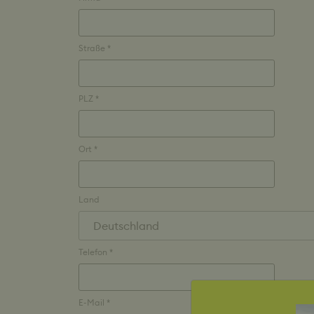
Straße *
PLZ *
Ort *
Land
Telefon *
E-Mail *