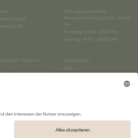
otel
Öffnungszeiten Hotel
Montag bis Freitag: 00:00 - 24:00
esel-Straße 8
Uhr
ckstadt / Rh.
Samstag: 00:00 - 13:00 Uhr
Sonntag: 14:00 - 00:00 Uhr
iten Bar "Toni's" im
Dein Coreum
Jobs
 Freitag: 17:00 - 01:00
Coreum Circle Stiftungsverein e.V.
🔒 Partnerbereich
© 2026 by Coreum GmbH