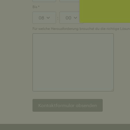
Minutes
Bis *
Stunden
:
Minutes
Für welche Herausforderung brauchst du die richtige Lösu
Kontaktformular absenden