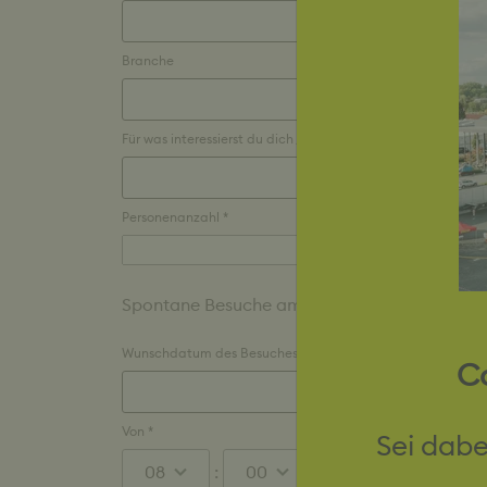
Branche
Für was interessierst du dich / Was können wir dir zeigen *
Personenanzahl *
Spontane Besuche am selben Tag können unte
Wunschdatum des Besuches? *
Co
Von *
Sei dabe
Stunden
: