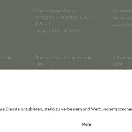
Öffnungszeiten Forum
Adresse H
Montag bis Donnerstag: 08:00 -
Helmut-Ki
18:00 Uhr
64589 Sto
Freitag: 08:00 - 16:00 Uhr
isch im
Öffnungszeiten Abendessen im
Öffnungsze
Hotel
Hotel
0 - 14:00
Montag bis Donnerstag: 18:00 -
Montag bis
21:30 Uhr
Uhr