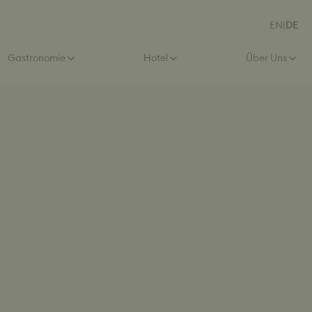
EN
|
DE
Gastronomie
Hotel
Über Uns
ere Online-Lernwelt
Betriebsausflug