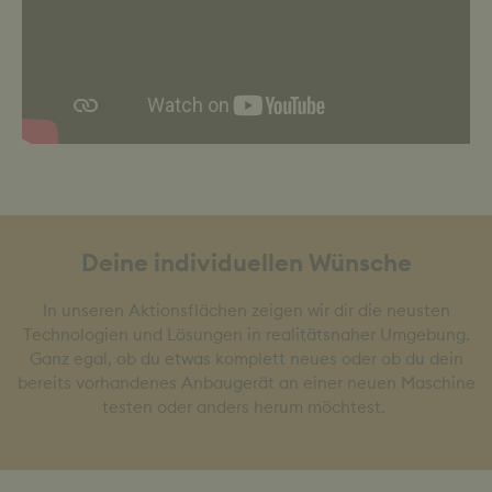
Deine individuellen Wünsche
In unseren Aktionsflächen zeigen wir dir die neusten
Technologien und Lösungen in realitätsnaher Umgebung.
Ganz egal, ob du etwas komplett neues oder ob du dein
bereits vorhandenes Anbaugerät an einer neuen Maschine
testen oder anders herum möchtest.