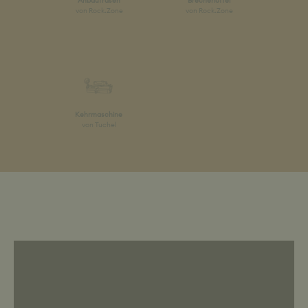
Anbaufräsen
Brecherlöffel
von Rock.Zone
von Rock.Zone
Kehrmaschine
von Tuchel