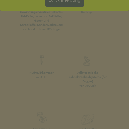
zur Anmeldung
Anbauwerkzeuge für
Felsschaufel, Klappschaufel
Gewinnungsindustrie (Tieflöffel,
Rädlinger
Felslöffel, Lade- und Reißlöffel,
Gitter- und
Sortierlöffel,Sonderwerkzeuge)
von Loc-Matic und Rädlinger
Hydraulikhammer
vollhydraulische
von MTB
Schnellwechselsysteme (für
Bagger)
von OilQuick