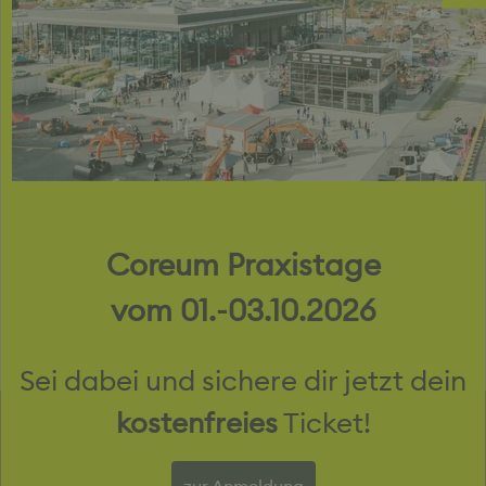
Maschinen zu bedienen sind. Teste hier auch
Bindemittel zur Staubbindung.
Coreum Praxistage
Diese Produkte findest du in der
Aktionsfläche
vom 01.-03.10.2026
Anbaugeräte
Maschinen
Dienstleistungen & Zubehör
Sei dabei und sichere dir jetzt dein
kostenfreies
Ticket!