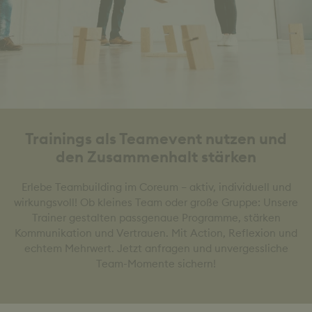
Trainings als Teamevent nutzen und
den Zusammenhalt stärken
Erlebe Teambuilding im Coreum – aktiv, individuell und
wirkungsvoll! Ob kleines Team oder große Gruppe: Unsere
Trainer gestalten passgenaue Programme, stärken
Kommunikation und Vertrauen. Mit Action, Reflexion und
echtem Mehrwert. Jetzt anfragen und unvergessliche
Team-Momente sichern!