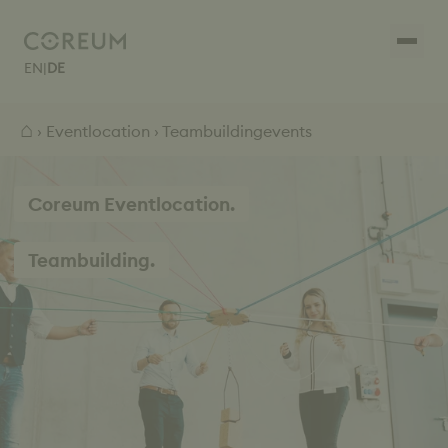
EN
|
DE
⌂
›
Eventlocation
› Teambuildingevents
Coreum Eventlocation.
Teambuilding.