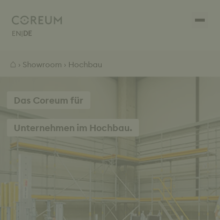
EN
|
DE
⌂
›
Showroom
› Hochbau
Das Coreum für
Unternehmen im Hochbau.