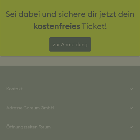
Sei dabei und sichere dir jetzt dein
Du möchtest neue Lösungen in unserer Aktionsfläche
für den Hochbau selbst testen? Schicke uns deine
kostenfreies
Ticket!
individuelle Anfrage und wir melden uns bei dir.
zur Anmeldung
Kontakt
Kontakt
Tel.: +49 (0) 615 860 840
Adresse Coreum GmbH
Mail: info@coreum.de
Kontaktformular
Helmut-Kiesel-Straße 2
Öffnungszeiten Forum
64589 Stockstadt / Rh.
Montag bis Donnerstag: 08:00 - 18:00 Uhr