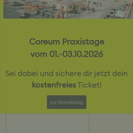
Personenanzahl *
Für wie viele Personen benötigst du eine Übernachtung
Coreum Praxistage
vom 01.-03.10.2026
Ab wann benötigst du die Übernachtungen?
Sei dabei und sichere dir jetzt dein
Wie können wir deine Tagung oder Feier unvergesslich machen?
kostenfreies
Ticket!
Technikanforderungen, Sontige Wünsche
zur Anmeldung