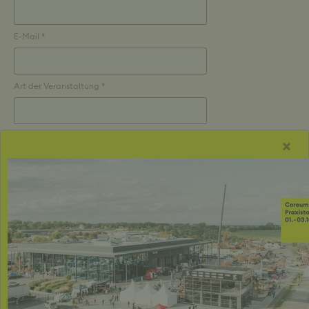
E-Mail *
Art der Veranstaltung *
Von *
×
:
Time
Stunden
Minutes
Bis *
:
Time
Stunden
Minutes
Gewünschte Bestuhlung