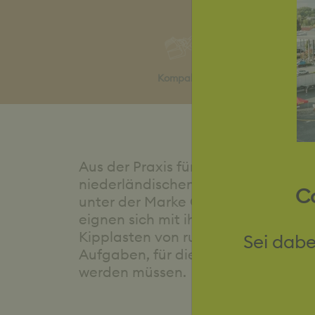
Kompaktradlader
Aus der Praxis für die Praxis, so 
niederländischen Oisterwijk lauten
Co
unter der Marke Giant im Markt bek
eignen sich mit ihrer kompakten Ba
Kipplasten von rund zwei Dritteln i
Sei dabe
Aufgaben, für die normalerweise un
werden müssen.