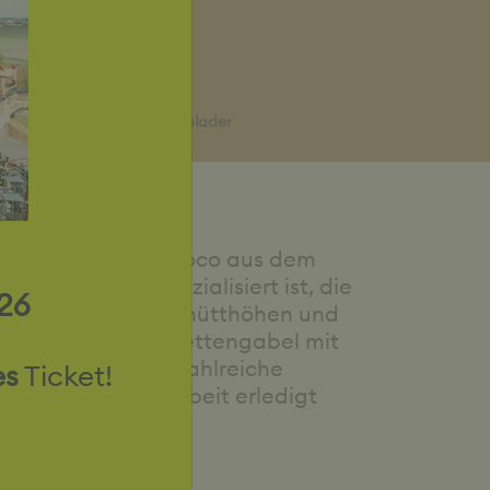
Teleskoplader
s Unternehmens Tobroco aus dem
ktradladern spezialisiert ist, die
26
 erstaunliche Ausschütthöhen und
 im Einsatz mit Palettengabel mit
 Alleskönnern für zahlreiche
es
Ticket!
die gar in Handarbeit erledigt