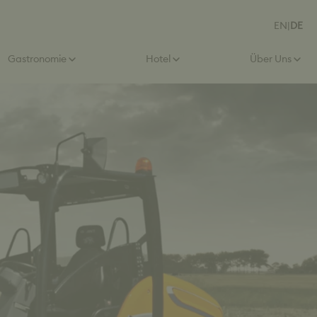
EN
|
DE
Gastronomie
Hotel
Über Uns
ere Online-Lernwelt
Betriebsausflug