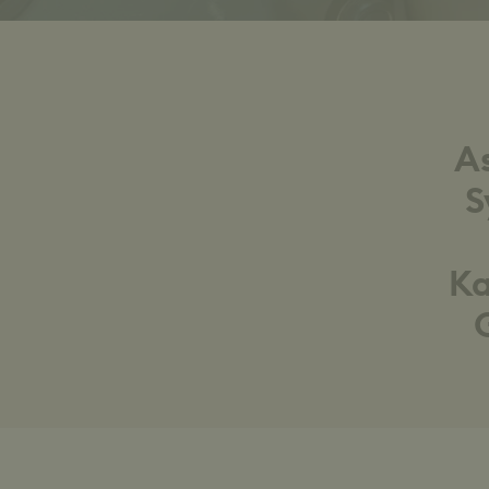
A
S
Ka