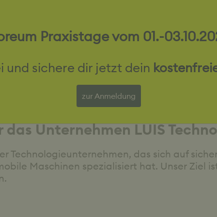
reum Praxistage vom 01.-03.10.20
i und sichere dir jetzt dein
kostenfrei
BELL B25E
zur Anmeldung
r das Unternehmen LUIS Techno
r Technologieunternehmen, das sich auf sicher
obile Maschinen spezialisiert hat. Unser Ziel is
n.