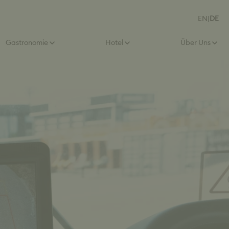
EN
|
DE
Gastronomie
Hotel
Über Uns
ere Online-Lernwelt
Betriebsausflug