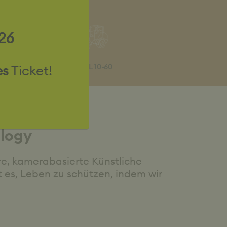
26
es
Ticket!
Kramer IRL 10-60
logy
e, kamerabasierte Künstliche
t es, Leben zu schützen, indem wir