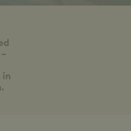
ed
 –
 in
.