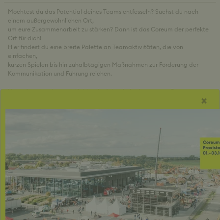
Möchtest du das Potential deines Teams entfesseln? Suchst du nach
einem außergewöhnlichen Ort,
um eure Zusammenarbeit zu stärken? Dann ist das Coreum der perfekte
Ort für dich!
Hier findest du eine breite Palette an Teamaktivitäten, die von
einfachen,
kurzen Spielen bis hin zuhalbtägigen Maßnahmen zur Förderung der
Kommunikation und Führung reichen.
Unser Angebot ist so vielfältig wie deine Anforderungen, z.B.:
×
> spaßige und unterhaltsame Aktivitäten
> intensive Herausforderungen, die den Teamgeist stärken
Wir haben alles, was du brauchst.
Unsere professionellen Trainer stehen bereit, um dein Team zu
motivieren, zu inspirieren und zu unterstützen.